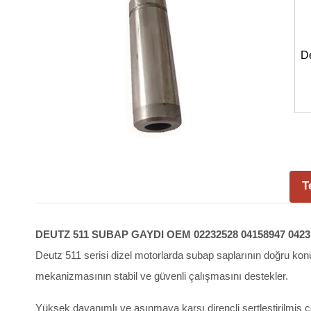
D
T
DEUTZ 511 SUBAP GAYDI OEM 02232528 04158947 0423
Deutz 511 serisi dizel motorlarda subap saplarının doğru kon
mekanizmasının stabil ve güvenli çalışmasını destekler.
Yüksek dayanımlı ve aşınmaya karşı dirençli sertleştirilmiş ç