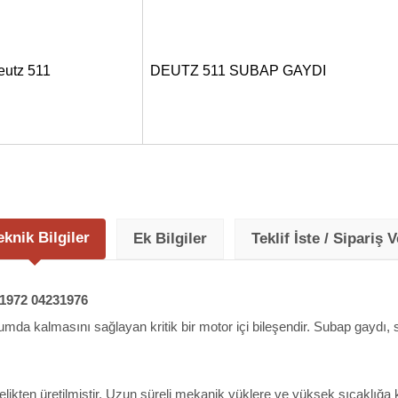
eutz 511
DEUTZ 511 SUBAP GAYDI
eknik Bilgiler
Ek Bilgiler
Teklif İste / Sipariş V
1972 04231976
umda kalmasını sağlayan kritik bir motor içi bileşendir. Subap gaydı
elikten üretilmiştir. Uzun süreli mekanik yüklere ve yüksek sıcaklığa 