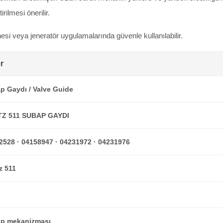
ilmesi önerilir.
esi veya jeneratör uygulamalarında güvenle kullanılabilir.
r
p Gaydı / Valve Guide
Z 511 SUBAP GAYDI
2528 · 04158947 · 04231972 · 04231976
z 511
p mekanizması