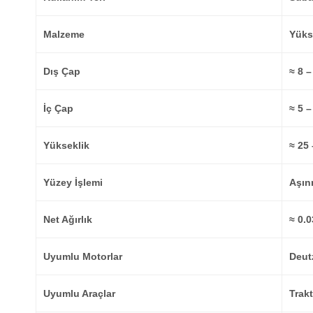
Malzeme
Yükse
Dış Çap
≈ 8 
İç Çap
≈ 5 
Yükseklik
≈ 25
Yüzey İşlemi
Aşın
Net Ağırlık
≈ 0.0
Uyumlu Motorlar
Deut
Uyumlu Araçlar
Trakt