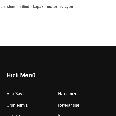
 sistemi · silindir kapak · motor revizyon
Hızlı Menü
Ana Sayfa
Hakkımızda
Ürünlerimiz
Referanslar