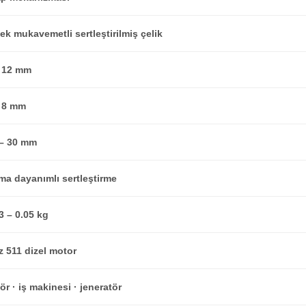
k mukavemetli sertleştirilmiş çelik
– 12 mm
– 8 mm
 – 30 mm
ma dayanımlı sertleştirme
3 – 0.05 kg
z 511 dizel motor
ör · iş makinesi · jeneratör