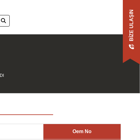
BIZE ULAŞIN
DI
Oem No