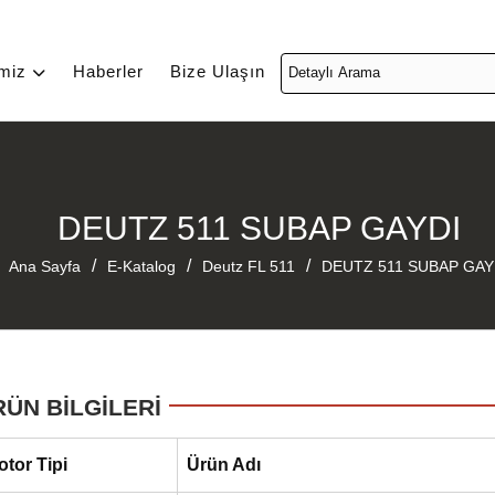
imiz
Haberler
Bize Ulaşın
DEUTZ 511 SUBAP GAYDI
/
/
/
Ana Sayfa
E-Katalog
Deutz FL 511
DEUTZ 511 SUBAP GAY
RÜN BİLGİLERİ
otor Tipi
Ürün Adı