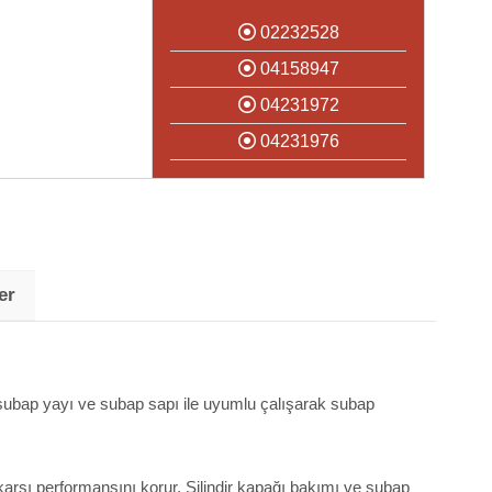
02232528
04158947
04231972
04231976
er
, subap yayı ve subap sapı ile uyumlu çalışarak subap
karşı performansını korur. Silindir kapağı bakımı ve subap