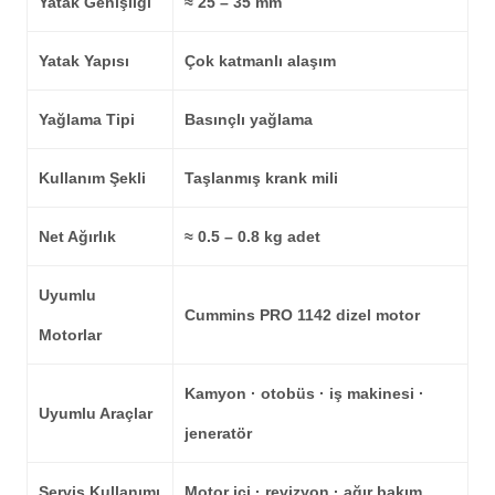
Yatak Genişliği
≈ 25 – 35 mm
Yatak Yapısı
Çok katmanlı alaşım
Yağlama Tipi
Basınçlı yağlama
Kullanım Şekli
Taşlanmış krank mili
Net Ağırlık
≈ 0.5 – 0.8 kg adet
Uyumlu
Cummins PRO 1142 dizel motor
Motorlar
Kamyon · otobüs · iş makinesi ·
Uyumlu Araçlar
jeneratör
Servis Kullanımı
Motor içi · revizyon · ağır bakım