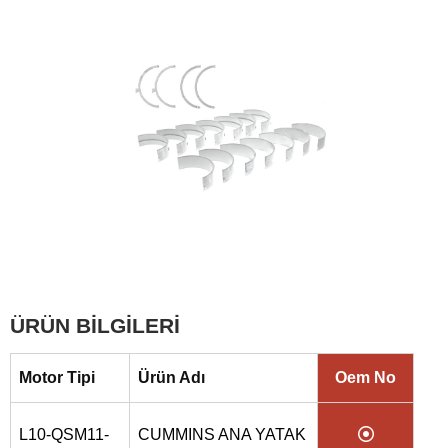
ÜRÜN BİLGİLERİ
Motor Tipi
Ürün Adı
Oem No
L10-QSM11-
CUMMINS ANA YATAK